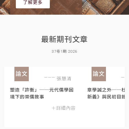
了解更多
最新期刊文章
37卷1期 2026
論文
論文
張慧清
塑造「許衡」──元代儒學困
章學誠之外──杜
境下的崇儒敘事
新義》與民初目錄
＋詳細內容