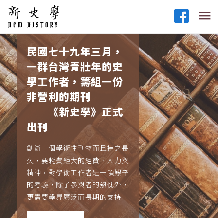
民國七十九年三月，
一群台灣青壯年的史
學工作者，籌組一份
非營利的期刊
──《新史學》正式
出刊
創辦一個學術性刊物而且持之長
久，要耗費鉅大的經費、人力與
精神，對學術工作者是一項艱辛
的考驗，除了參與者的熱忱外，
更需要學界廣泛而長期的支持