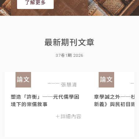
了解更多
最新期刊文章
37卷1期 2026
論文
論文
張慧清
塑造「許衡」──元代儒學困
章學誠之外──杜
境下的崇儒敘事
新義》與民初目錄
＋詳細內容