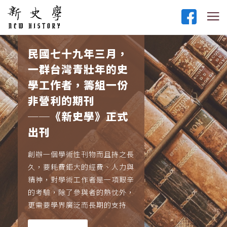
民國七十九年三月，
一群台灣青壯年的史
學工作者，籌組一份
非營利的期刊
──《新史學》正式
出刊
創辦一個學術性刊物而且持之長
久，要耗費鉅大的經費、人力與
精神，對學術工作者是一項艱辛
的考驗，除了參與者的熱忱外，
更需要學界廣泛而長期的支持