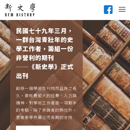
民國七十九年三月，
一群台灣青壯年的史
學工作者，籌組一份
非營利的期刊
──《新史學》正式
出刊
創辦一個學術性刊物而且持之長
久，要耗費鉅大的經費、人力與
精神，對學術工作者是一項艱辛
的考驗，除了參與者的熱忱外，
更需要學界廣泛而長期的支持