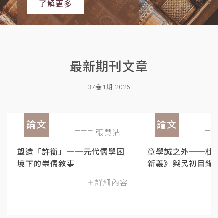
了解更多
最新期刊文章
37卷1期 2026
論文
論文
張慧清
塑造「許衡」──元代儒學困
章學誠之外──杜
境下的崇儒敘事
新義》與民初目錄
＋詳細內容