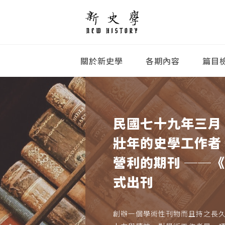
關於新史學
各期內容
篇目
民國七十九年三月
壯年的史學工作者
營利的期刊 ──
式出刊
創辦一個學術性刊物而且持之長