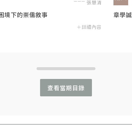
張慧清
困境下的崇儒敘事
章學誠
＋詳細內容
查看當期目錄