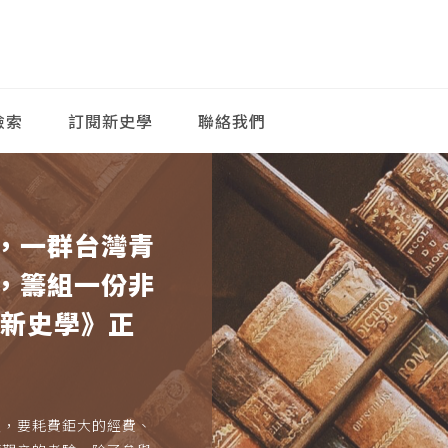
檢索
訂閱新史學
聯絡我們
，一群台灣青
，籌組一份非
《新史學》正
久，要耗費鉅大的經費、