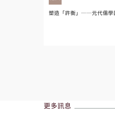
塑造「許衡」──元代儒學
更多訊息