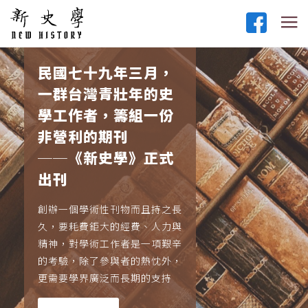
民國七十九年三月，
一群台灣青壯年的史
學工作者，籌組一份
非營利的期刊
──《新史學》正式
出刊
創辦一個學術性刊物而且持之長
久，要耗費鉅大的經費、人力與
精神，對學術工作者是一項艱辛
的考驗，除了參與者的熱忱外，
更需要學界廣泛而長期的支持