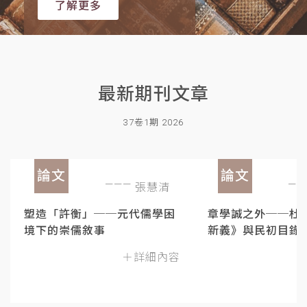
了解更多
最新期刊文章
37卷1期 2026
論文
論文
張慧清
塑造「許衡」──元代儒學困
章學誠之外──杜
境下的崇儒敘事
新義》與民初目錄
＋詳細內容