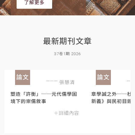
了解更多
最新期刊文章
37卷1期 2026
論文
論文
張慧清
塑造「許衡」──元代儒學困
章學誠之外──杜
境下的崇儒敘事
新義》與民初目錄
＋詳細內容