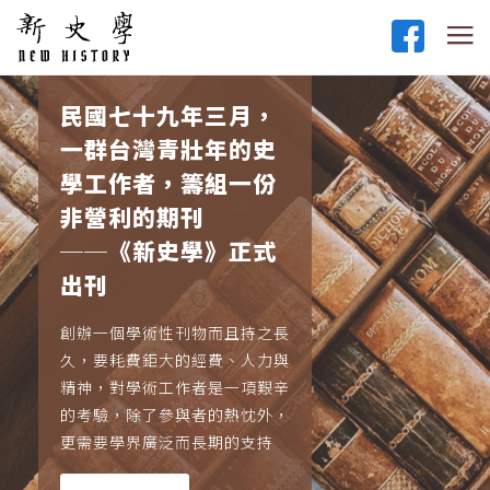
民國七十九年三月，
一群台灣青壯年的史
學工作者，籌組一份
非營利的期刊
──《新史學》正式
出刊
創辦一個學術性刊物而且持之長
久，要耗費鉅大的經費、人力與
精神，對學術工作者是一項艱辛
的考驗，除了參與者的熱忱外，
更需要學界廣泛而長期的支持