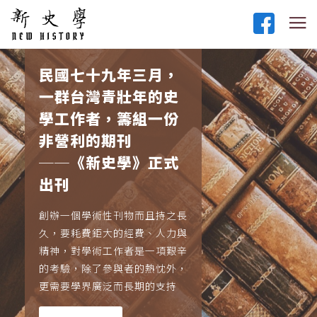
民國七十九年三月，
一群台灣青壯年的史
學工作者，籌組一份
非營利的期刊
──《新史學》正式
出刊
創辦一個學術性刊物而且持之長
久，要耗費鉅大的經費、人力與
精神，對學術工作者是一項艱辛
的考驗，除了參與者的熱忱外，
更需要學界廣泛而長期的支持