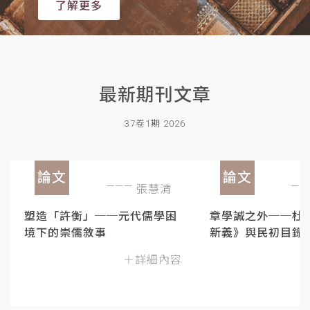
了解更多
最新期刊文章
37卷1期 2026
論文
論文
張慧清
塑造「許衡」──元代儒學困
章學誠之外──杜
境下的崇儒敘事
新義》與民初目錄
＋詳細內容