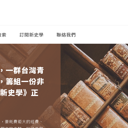
檢索
訂閱新史學
聯絡我們
，一群台灣青
，籌組一份非
《新史學》正
久，要耗費鉅大的經費、