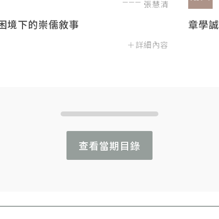
張慧清
困境下的崇儒敘事
章學誠
＋詳細內容
查看當期目錄