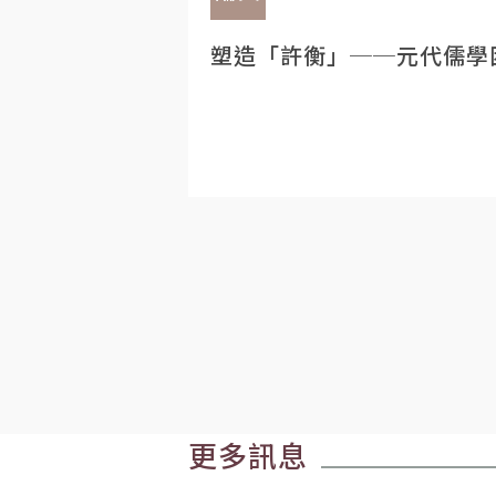
塑造「許衡」──元代儒學
更多訊息