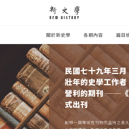
關於新史學
各期內容
篇目
民國七十九年三月
壯年的史學工作者
營利的期刊 ──
式出刊
創辦一個學術性刊物而且持之長