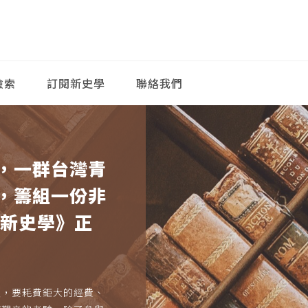
檢索
訂閱新史學
聯絡我們
，一群台灣青
，籌組一份非
《新史學》正
久，要耗費鉅大的經費、