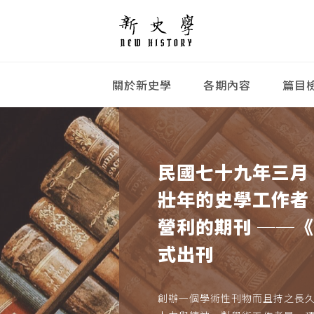
關於新史學
各期內容
篇目
民國七十九年三月
壯年的史學工作者
營利的期刊 ──
式出刊
創辦一個學術性刊物而且持之長