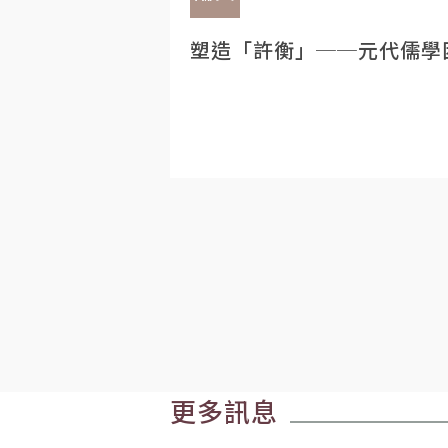
塑造「許衡」──元代儒學
更多訊息