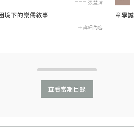
張慧清
困境下的崇儒敘事
章學誠
＋詳細內容
查看當期目錄