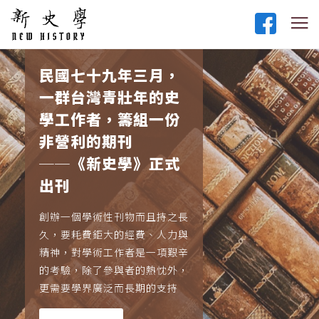
民國七十九年三月，
一群台灣青壯年的史
學工作者，籌組一份
非營利的期刊
──《新史學》正式
出刊
創辦一個學術性刊物而且持之長
久，要耗費鉅大的經費、人力與
精神，對學術工作者是一項艱辛
的考驗，除了參與者的熱忱外，
更需要學界廣泛而長期的支持