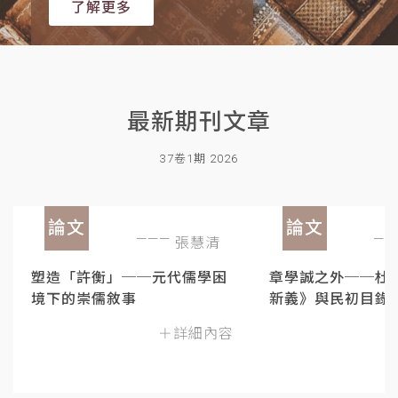
了解更多
最新期刊文章
37卷1期 2026
論文
論文
張慧清
塑造「許衡」──元代儒學困
章學誠之外──杜
境下的崇儒敘事
新義》與民初目錄
＋詳細內容