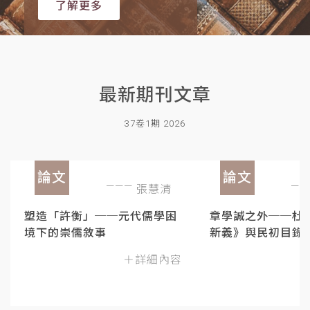
了解更多
最新期刊文章
37卷1期 2026
論文
論文
張慧清
塑造「許衡」──元代儒學困
章學誠之外──杜
境下的崇儒敘事
新義》與民初目錄
＋詳細內容