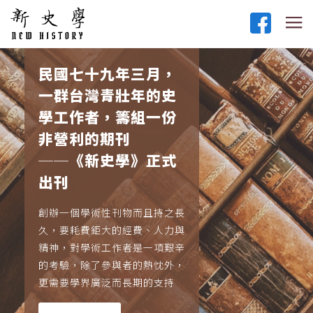
民國七十九年三月，
一群台灣青壯年的史
學工作者，籌組一份
非營利的期刊
──《新史學》正式
出刊
創辦一個學術性刊物而且持之長
久，要耗費鉅大的經費、人力與
精神，對學術工作者是一項艱辛
的考驗，除了參與者的熱忱外，
更需要學界廣泛而長期的支持