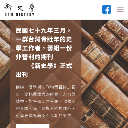
民國七十九年三月，
一群台灣青壯年的史
學工作者，籌組一份
非營利的期刊
──《新史學》正式
出刊
創辦一個學術性刊物而且持之長
久，要耗費鉅大的經費、人力與
精神，對學術工作者是一項艱辛
的考驗，除了參與者的熱忱外，
更需要學界廣泛而長期的支持