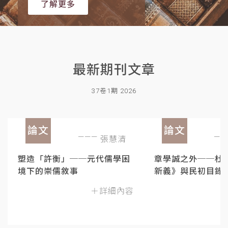
了解更多
最新期刊文章
37卷1期 2026
論文
論文
張慧清
塑造「許衡」──元代儒學困
章學誠之外──杜
境下的崇儒敘事
新義》與民初目錄
＋詳細內容