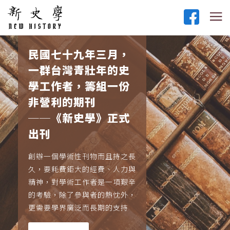
民國七十九年三月，
一群台灣青壯年的史
學工作者，籌組一份
非營利的期刊
──《新史學》正式
出刊
創辦一個學術性刊物而且持之長
久，要耗費鉅大的經費、人力與
精神，對學術工作者是一項艱辛
的考驗，除了參與者的熱忱外，
更需要學界廣泛而長期的支持