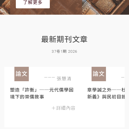
了解更多
最新期刊文章
37卷1期 2026
論文
論文
張慧清
塑造「許衡」──元代儒學困
章學誠之外──杜
境下的崇儒敘事
新義》與民初目錄
＋詳細內容