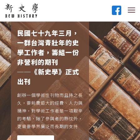
民國七十九年三月，
一群台灣青壯年的史
學工作者，籌組一份
非營利的期刊
──《新史學》正式
出刊
創辦一個學術性刊物而且持之長
久，要耗費鉅大的經費、人力與
精神，對學術工作者是一項艱辛
的考驗，除了參與者的熱忱外，
更需要學界廣泛而長期的支持