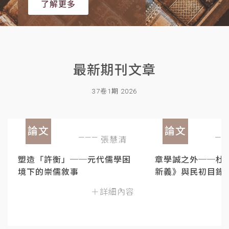
了解更多
最新期刊文章
37卷1期 2026
論文
論文
張慧清
塑造「許衡」──元代儒學困
章學誠之外──杜
境下的崇儒敘事
新義》與民初目錄
＋詳細內容