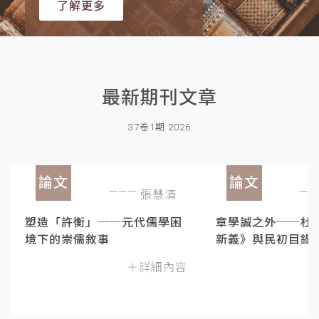
了解更多
最新期刊文章
37卷1期 2026
論文
論文
張慧清
塑造「許衡」──元代儒學困
章學誠之外──杜
境下的崇儒敘事
新義》與民初目錄
＋詳細內容