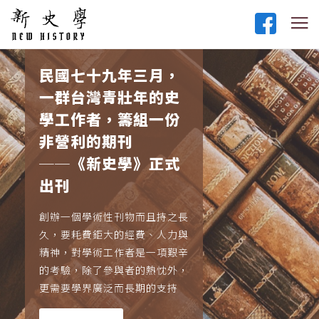
民國七十九年三月，
一群台灣青壯年的史
學工作者，籌組一份
非營利的期刊
──《新史學》正式
出刊
創辦一個學術性刊物而且持之長
久，要耗費鉅大的經費、人力與
精神，對學術工作者是一項艱辛
的考驗，除了參與者的熱忱外，
更需要學界廣泛而長期的支持