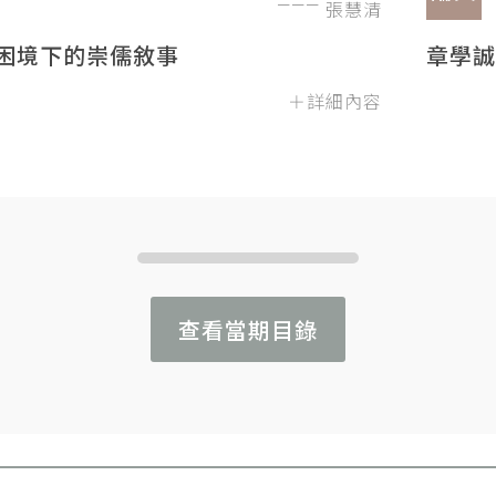
張慧清
困境下的崇儒敘事
章學誠
＋詳細內容
查看當期目錄