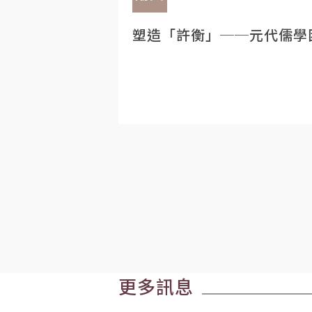
塑造「許衡」──元代儒學
更多訊息