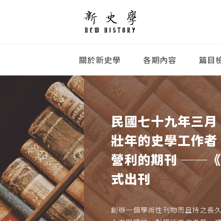
關於新史學
各期內容
篇目
民國七十九年三月
壯年的史學工作者
營利的期刊 ──
式出刊
創辦一個學術性刊物而且持之長