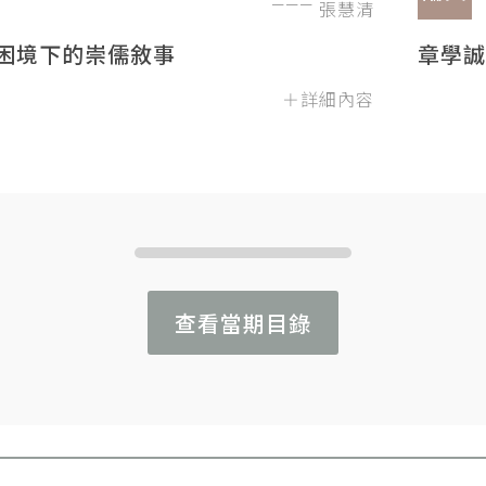
張慧清
困境下的崇儒敘事
章學誠
＋詳細內容
查看當期目錄