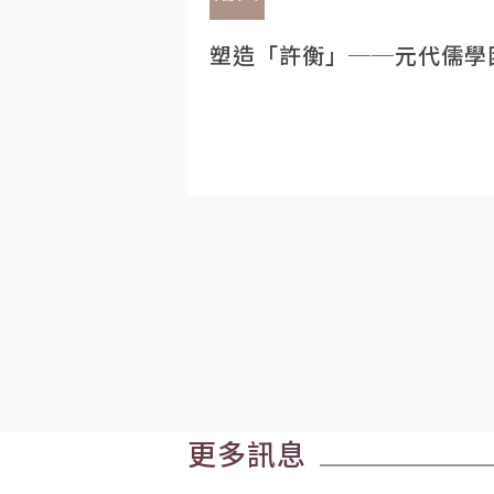
塑造「許衡」──元代儒學
更多訊息