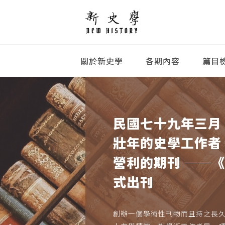
關於新史學
各期內容
篇目
民國七十九年三月
壯年的史學工作者
營利的期刊 ──
式出刊
創辦一個學術性刊物而且持之長