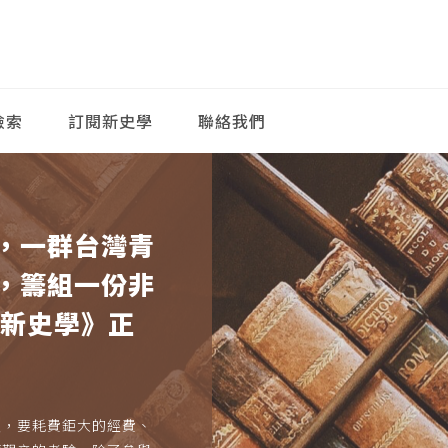
檢索
訂閱新史學
聯絡我們
，一群台灣青
，籌組一份非
《新史學》正
久，要耗費鉅大的經費、