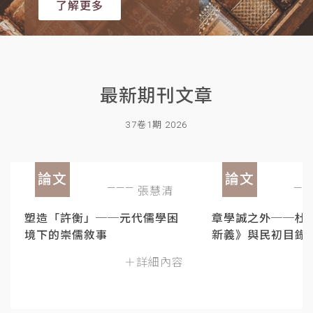
了解更多
最新期刊文章
37卷1期 2026
論文
論文
張慧清
塑造「許衡」──元代儒學困
章學誠之外──杜
境下的崇儒敘事
新義》與民初目錄
＋詳細內容