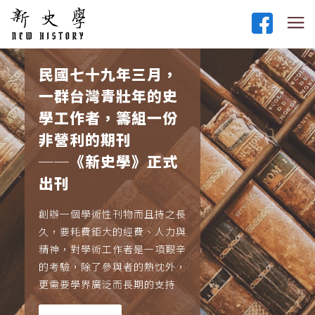
民國七十九年三月，
一群台灣青壯年的史
學工作者，籌組一份
非營利的期刊
──《新史學》正式
出刊
創辦一個學術性刊物而且持之長
久，要耗費鉅大的經費、人力與
精神，對學術工作者是一項艱辛
的考驗，除了參與者的熱忱外，
更需要學界廣泛而長期的支持