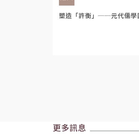
塑造「許衡」──元代儒學
更多訊息