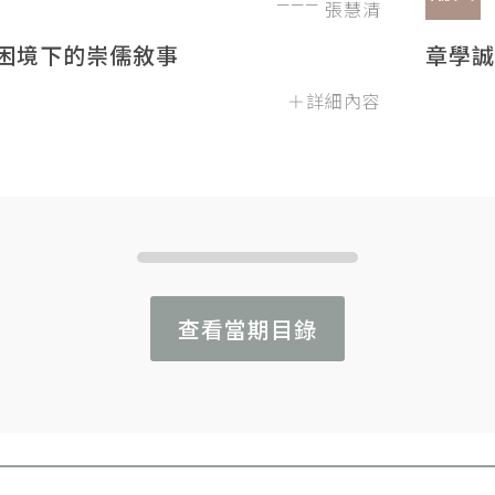
張慧清
困境下的崇儒敘事
章學誠
＋詳細內容
查看當期目錄