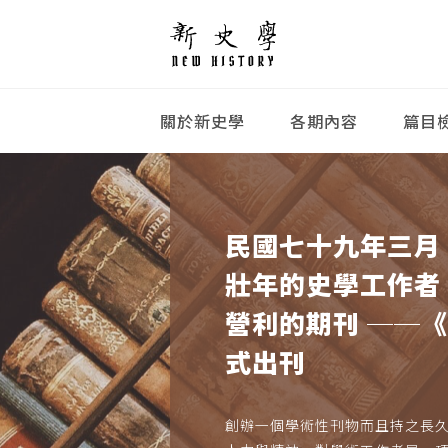
關於新史學
各期內容
篇目
民國七十九年三月
壯年的史學工作者
營利的期刊 ──
式出刊
創辦一個學術性刊物而且持之長