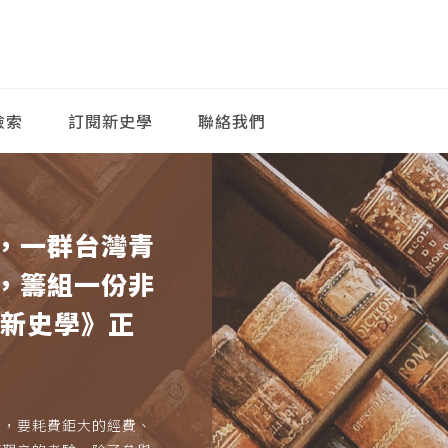
檢索
訂閱新史學
聯絡我們
，一群台灣青
，籌組一份非
《新史學》正
久，要耗費鉅大的經費、