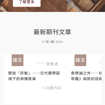
了解更多
最新期刊文章
37卷1期 2026
論文
論文
張慧清
塑造「許衡」──元代儒學困
章學誠之外──杜
境下的崇儒敘事
新義》與民初目錄
＋詳細內容