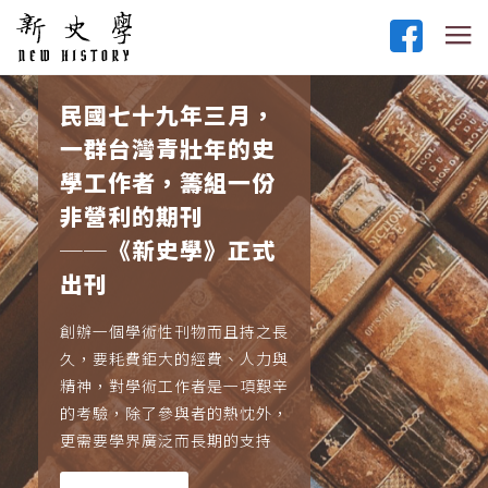
民國七十九年三月，
一群台灣青壯年的史
學工作者，籌組一份
非營利的期刊
──《新史學》正式
出刊
創辦一個學術性刊物而且持之長
久，要耗費鉅大的經費、人力與
精神，對學術工作者是一項艱辛
的考驗，除了參與者的熱忱外，
更需要學界廣泛而長期的支持