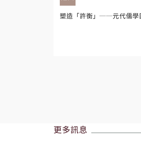
塑造「許衡」──元代儒學
更多訊息