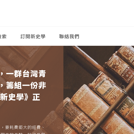
檢索
訂閱新史學
聯絡我們
，一群台灣青
，籌組一份非
《新史學》正
久，要耗費鉅大的經費、