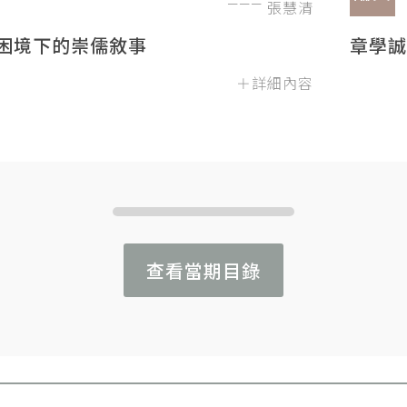
張慧清
困境下的崇儒敘事
章學誠
＋詳細內容
查看當期目錄