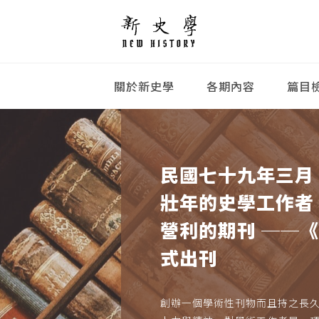
關於新史學
各期內容
篇目
民國七十九年三月
壯年的史學工作者
營利的期刊 ──
式出刊
創辦一個學術性刊物而且持之長