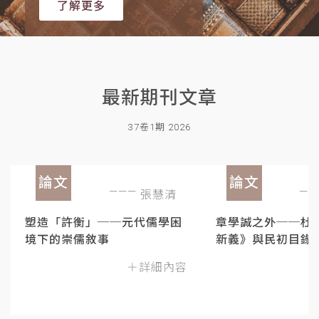
了解更多
最新期刊文章
37卷1期 2026
論文
論文
張慧清
塑造「許衡」──元代儒學困
章學誠之外──杜
境下的崇儒敘事
新義》與民初目錄
＋詳細內容