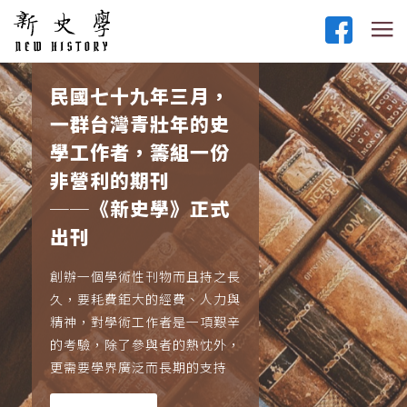
民國七十九年三月，
一群台灣青壯年的史
學工作者，籌組一份
非營利的期刊
──《新史學》正式
出刊
創辦一個學術性刊物而且持之長
久，要耗費鉅大的經費、人力與
精神，對學術工作者是一項艱辛
的考驗，除了參與者的熱忱外，
更需要學界廣泛而長期的支持