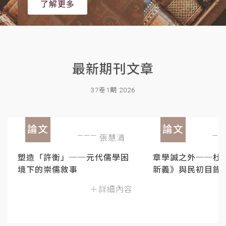
了解更多
最新期刊文章
37卷1期 2026
論文
論文
張慧清
塑造「許衡」──元代儒學困
章學誠之外──杜
境下的崇儒敘事
新義》與民初目錄
＋詳細內容