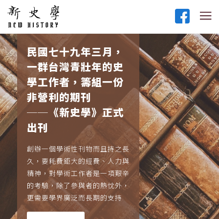
民國七十九年三月，
一群台灣青壯年的史
學工作者，籌組一份
非營利的期刊
──《新史學》正式
出刊
創辦一個學術性刊物而且持之長
久，要耗費鉅大的經費、人力與
精神，對學術工作者是一項艱辛
的考驗，除了參與者的熱忱外，
更需要學界廣泛而長期的支持