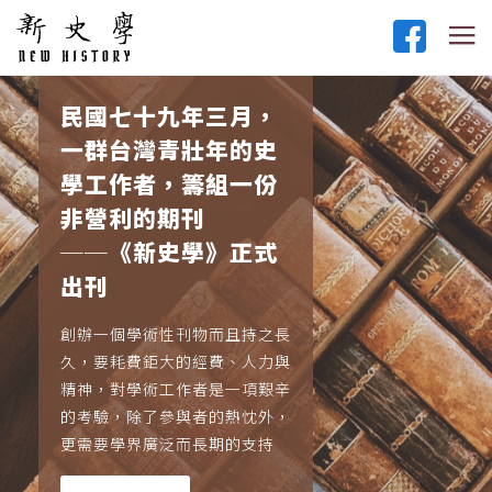
民國七十九年三月，
一群台灣青壯年的史
學工作者，籌組一份
非營利的期刊
──《新史學》正式
出刊
創辦一個學術性刊物而且持之長
久，要耗費鉅大的經費、人力與
精神，對學術工作者是一項艱辛
的考驗，除了參與者的熱忱外，
更需要學界廣泛而長期的支持