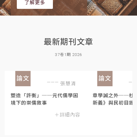
了解更多
最新期刊文章
37卷1期 2026
論文
論文
張慧清
塑造「許衡」──元代儒學困
章學誠之外──杜
境下的崇儒敘事
新義》與民初目錄
＋詳細內容