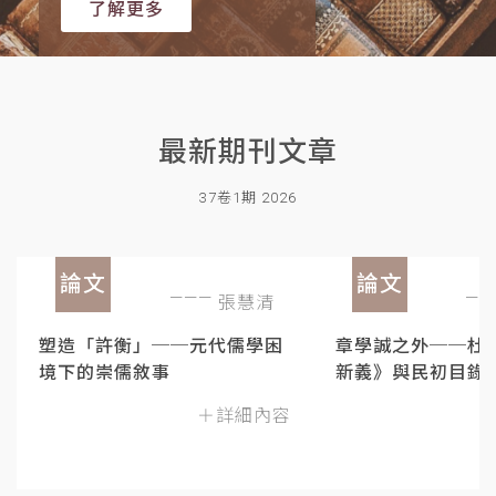
了解更多
最新期刊文章
37卷1期 2026
論文
論文
張慧清
塑造「許衡」──元代儒學困
章學誠之外──杜
境下的崇儒敘事
新義》與民初目錄
＋詳細內容