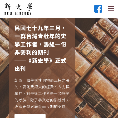
民國七十九年三月，
一群台灣青壯年的史
學工作者，籌組一份
非營利的期刊
──《新史學》正式
出刊
創辦一個學術性刊物而且持之長
久，要耗費鉅大的經費、人力與
精神，對學術工作者是一項艱辛
的考驗，除了參與者的熱忱外，
更需要學界廣泛而長期的支持