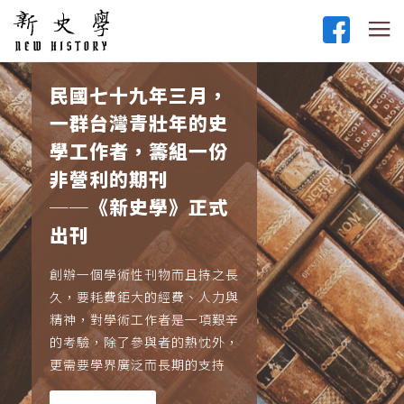
民國七十九年三月，
一群台灣青壯年的史
學工作者，籌組一份
非營利的期刊
──《新史學》正式
出刊
創辦一個學術性刊物而且持之長
久，要耗費鉅大的經費、人力與
精神，對學術工作者是一項艱辛
的考驗，除了參與者的熱忱外，
更需要學界廣泛而長期的支持