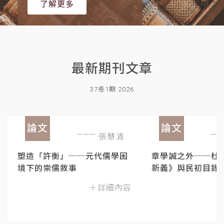
了解更多
最新期刊文章
37卷1期 2026
論文
論文
張慧清
塑造「許衡」──元代儒學困
章學誠之外──杜
境下的崇儒敘事
新義》與民初目錄
＋詳細內容