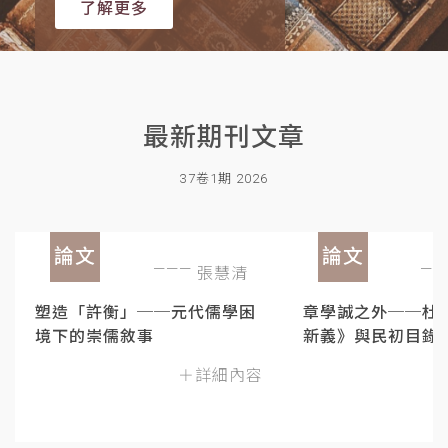
了解更多
最新期刊文章
37卷1期 2026
論文
論文
張慧清
塑造「許衡」──元代儒學困
章學誠之外──杜
境下的崇儒敘事
新義》與民初目錄
＋詳細內容