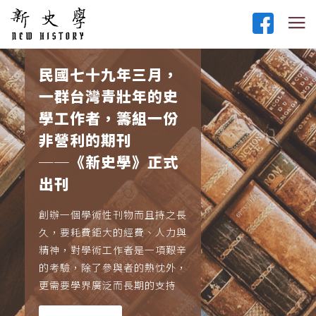
民國七十九年三月，
一群台灣青壯年的史
學工作者，籌組一份
非營利的期刊
──《新史學》正式
出刊
創辦一個學術性刊物而且持之長
久，要耗費鉅大的經費、人力與
精神，對學術工作者是一項艱辛
的考驗，除了參與者的熱忱外，
更需要學界廣泛而長期的支持