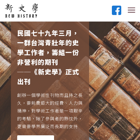
民國七十九年三月，
一群台灣青壯年的史
學工作者，籌組一份
非營利的期刊
──《新史學》正式
出刊
創辦一個學術性刊物而且持之長
久，要耗費鉅大的經費、人力與
精神，對學術工作者是一項艱辛
的考驗，除了參與者的熱忱外，
更需要學界廣泛而長期的支持