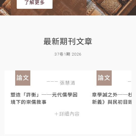
了解更多
最新期刊文章
37卷1期 2026
論文
論文
張慧清
塑造「許衡」──元代儒學困
章學誠之外──杜
境下的崇儒敘事
新義》與民初目錄
＋詳細內容