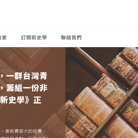
檢索
訂閱新史學
聯絡我們
，一群台灣青
，籌組一份非
《新史學》正
久，要耗費鉅大的經費、