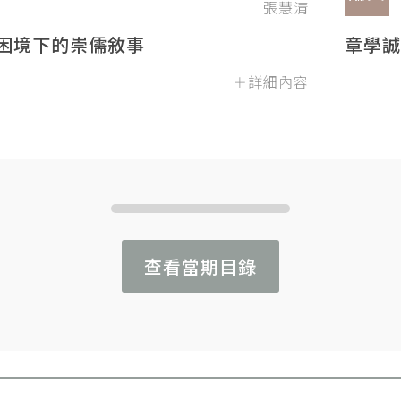
張慧清
困境下的崇儒敘事
章學誠
＋詳細內容
查看當期目錄