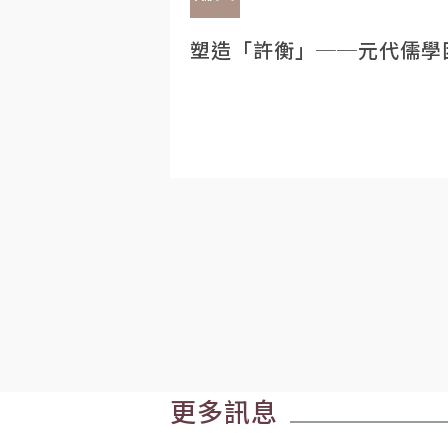
塑造「許衡」──元代儒學
更多訊息