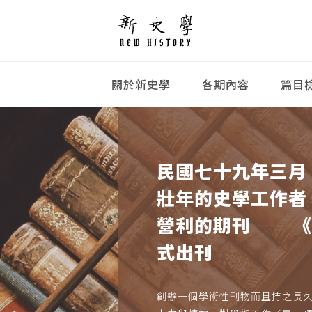
關於新史學
各期內容
篇目
民國七十九年三月
壯年的史學工作者
營利的期刊 ──
式出刊
創辦一個學術性刊物而且持之長