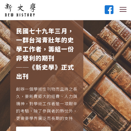
民國七十九年三月，
一群台灣青壯年的史
學工作者，籌組一份
非營利的期刊
──《新史學》正式
出刊
創辦一個學術性刊物而且持之長
久，要耗費鉅大的經費、人力與
精神，對學術工作者是一項艱辛
的考驗，除了參與者的熱忱外，
更需要學界廣泛而長期的支持