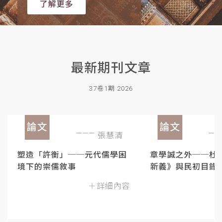
了解更多
最新期刊文章
37卷1期 2026
論文
論文
張慧清
塑造「許衡」──元代儒學困
章學誠之外──杜
境下的崇儒敘事
新義》與民初目錄
＋詳細內容