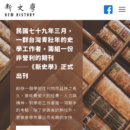
民國七十九年三月，
一群台灣青壯年的史
學工作者，籌組一份
非營利的期刊
──《新史學》正式
出刊
創辦一個學術性刊物而且持之長
久，要耗費鉅大的經費、人力與
精神，對學術工作者是一項艱辛
的考驗，除了參與者的熱忱外，
更需要學界廣泛而長期的支持