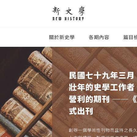
關於新史學
各期內容
篇目
民國七十九年三月
壯年的史學工作者
營利的期刊 ──
式出刊
創辦一個學術性刊物而且持之長