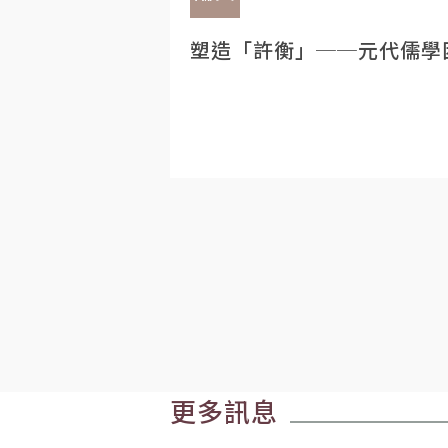
塑造「許衡」──元代儒學
更多訊息