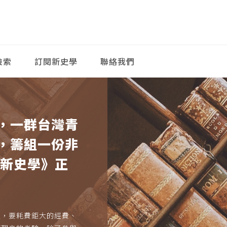
檢索
訂閱新史學
聯絡我們
，一群台灣青
，籌組一份非
《新史學》正
久，要耗費鉅大的經費、