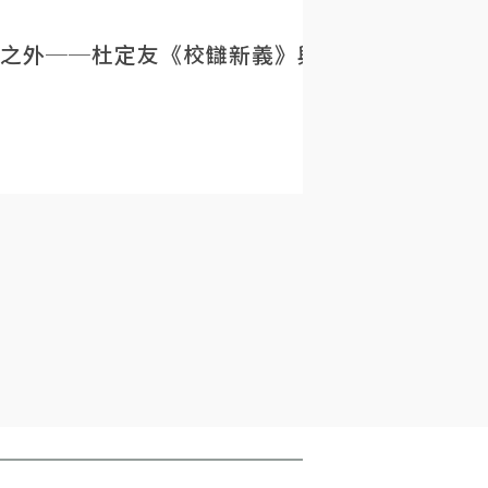
之外──杜定友《校讎新義》與民初目錄學的重