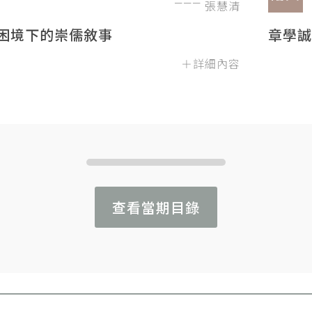
張慧清
困境下的崇儒敘事
章學誠
＋詳細內容
查看當期目錄