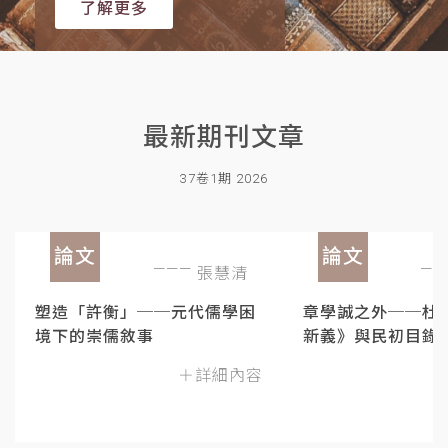
了解更多
最新期刊文章
37卷1期 2026
論文
論文
張慧清
塑造「許衡」──元代儒學困
章學誠之外──杜
境下的崇儒敘事
新義》與民初目錄
＋詳細內容