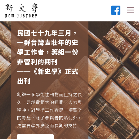
民國七十九年三月，
一群台灣青壯年的史
學工作者，籌組一份
非營利的期刊
──《新史學》正式
出刊
創辦一個學術性刊物而且持之長
久，要耗費鉅大的經費、人力與
精神，對學術工作者是一項艱辛
的考驗，除了參與者的熱忱外，
更需要學界廣泛而長期的支持