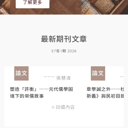
了解更多
最新期刊文章
37卷1期 2026
論文
論文
張慧清
塑造「許衡」──元代儒學困
章學誠之外──杜
境下的崇儒敘事
新義》與民初目錄
＋詳細內容