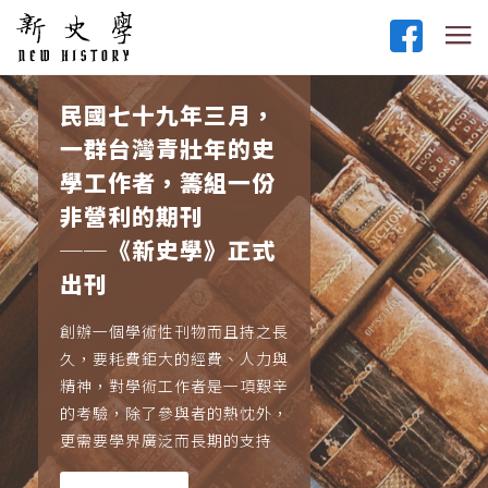
民國七十九年三月，
一群台灣青壯年的史
學工作者，籌組一份
非營利的期刊
──《新史學》正式
出刊
創辦一個學術性刊物而且持之長
久，要耗費鉅大的經費、人力與
精神，對學術工作者是一項艱辛
的考驗，除了參與者的熱忱外，
更需要學界廣泛而長期的支持