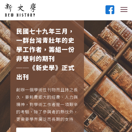
民國七十九年三月，
一群台灣青壯年的史
學工作者，籌組一份
非營利的期刊
──《新史學》正式
出刊
創辦一個學術性刊物而且持之長
久，要耗費鉅大的經費、人力與
精神，對學術工作者是一項艱辛
的考驗，除了參與者的熱忱外，
更需要學界廣泛而長期的支持