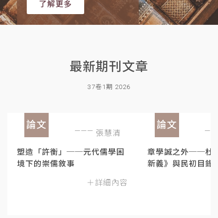
了解更多
最新期刊文章
37卷1期 2026
論文
論文
張慧清
塑造「許衡」──元代儒學困
章學誠之外──杜
境下的崇儒敘事
新義》與民初目錄
＋詳細內容