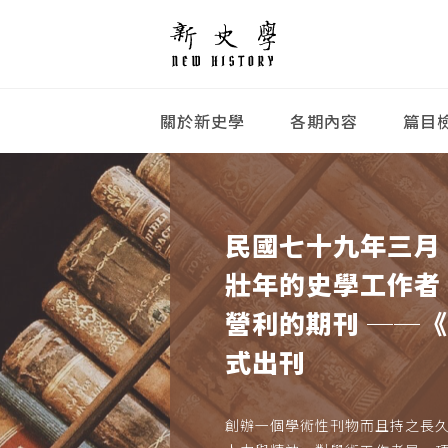
關於新史學
各期內容
篇目
民國七十九年三月
壯年的史學工作者
營利的期刊 ──
式出刊
創辦一個學術性刊物而且持之長