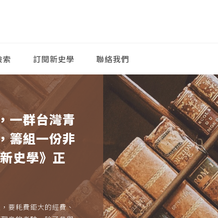
檢索
訂閱新史學
聯絡我們
，一群台灣青
，籌組一份非
《新史學》正
久，要耗費鉅大的經費、