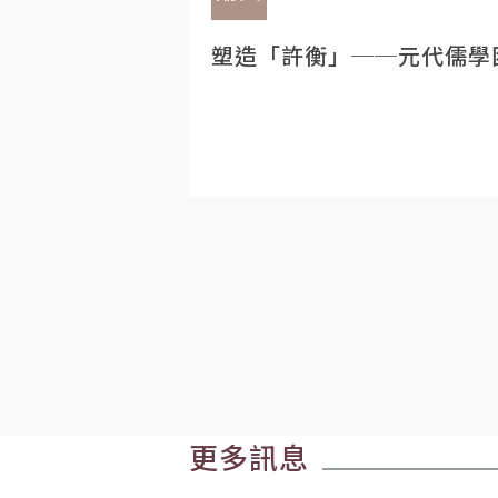
塑造「許衡」──元代儒學
更多訊息