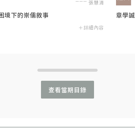
張慧清
困境下的崇儒敘事
章學誠
＋詳細內容
查看當期目錄