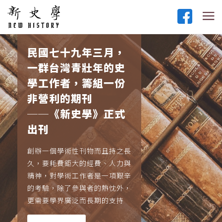
民國七十九年三月，
一群台灣青壯年的史
學工作者，籌組一份
非營利的期刊
──《新史學》正式
出刊
創辦一個學術性刊物而且持之長
久，要耗費鉅大的經費、人力與
精神，對學術工作者是一項艱辛
的考驗，除了參與者的熱忱外，
更需要學界廣泛而長期的支持