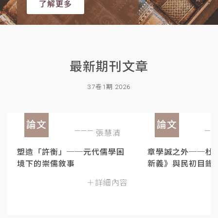
了解更多
最新期刊文章
37卷1期 2026
論文
論文
張慧清
塑造「許衡」──元代儒學困
章學誠之外──杜
境下的崇儒敘事
新義》與民初目錄
＋詳細內容