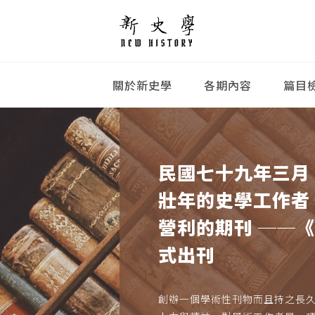
關於新史學
各期內容
篇目
民國七十九年三月
壯年的史學工作者
營利的期刊 ──
式出刊
創辦一個學術性刊物而且持之長