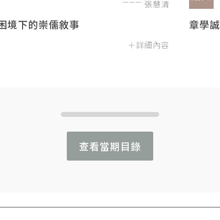
張慧清
困境下的崇儒敘事
章學誠
＋詳細內容
查看當期目錄