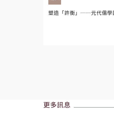
塑造「許衡」──元代儒學
更多訊息