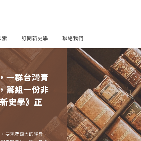
檢索
訂閱新史學
聯絡我們
，一群台灣青
，籌組一份非
《新史學》正
久，要耗費鉅大的經費、