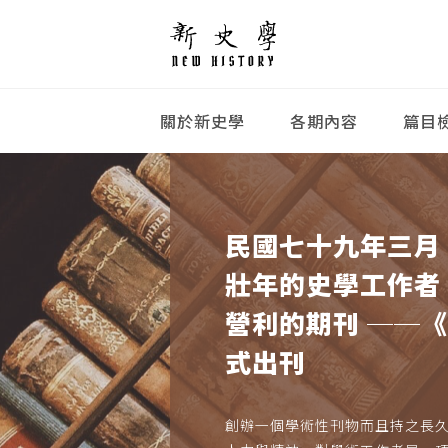
關於新史學
各期內容
篇目
民國七十九年三月
壯年的史學工作者
營利的期刊 ──
式出刊
創辦一個學術性刊物而且持之長