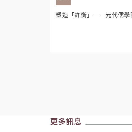
塑造「許衡」──元代儒學
更多訊息