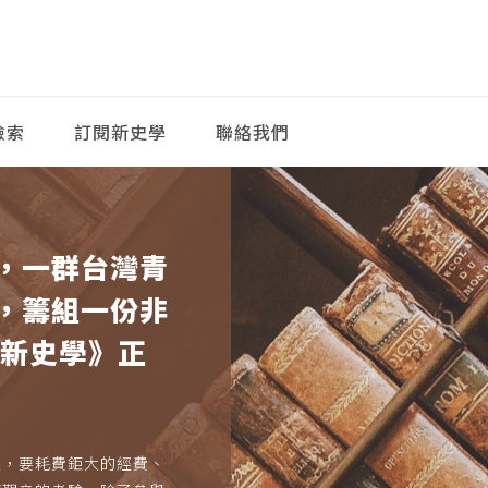
檢索
訂閱新史學
聯絡我們
，一群台灣青
，籌組一份非
《新史學》正
久，要耗費鉅大的經費、