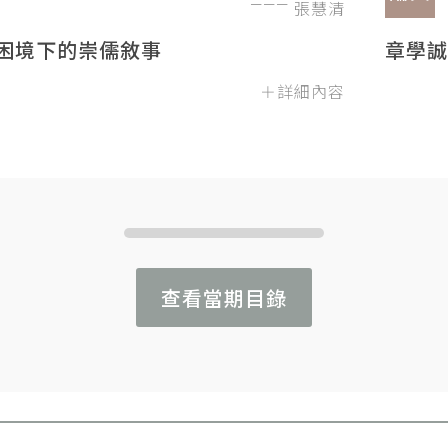
張慧清
困境下的崇儒敘事
章學誠
＋詳細內容
查看當期目錄