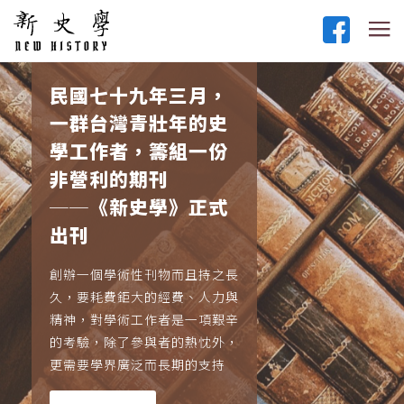
民國七十九年三月，
一群台灣青壯年的史
學工作者，籌組一份
非營利的期刊
──《新史學》正式
出刊
創辦一個學術性刊物而且持之長
久，要耗費鉅大的經費、人力與
精神，對學術工作者是一項艱辛
的考驗，除了參與者的熱忱外，
更需要學界廣泛而長期的支持