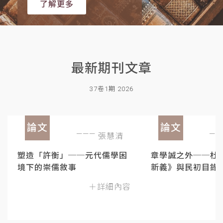
了解更多
最新期刊文章
37卷1期 2026
論文
論文
張慧清
塑造「許衡」──元代儒學困
章學誠之外──杜
境下的崇儒敘事
新義》與民初目錄
＋詳細內容