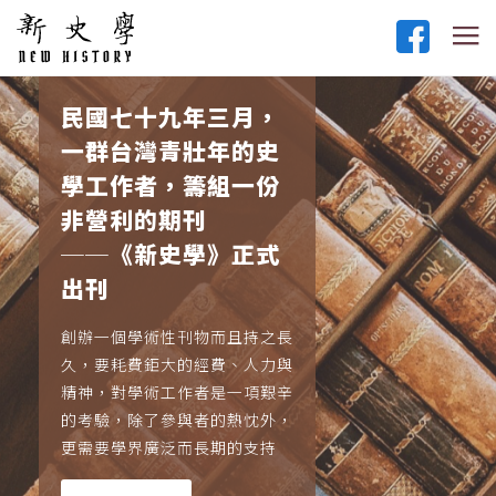
民國七十九年三月，
一群台灣青壯年的史
學工作者，籌組一份
非營利的期刊
──《新史學》正式
出刊
創辦一個學術性刊物而且持之長
久，要耗費鉅大的經費、人力與
精神，對學術工作者是一項艱辛
的考驗，除了參與者的熱忱外，
更需要學界廣泛而長期的支持