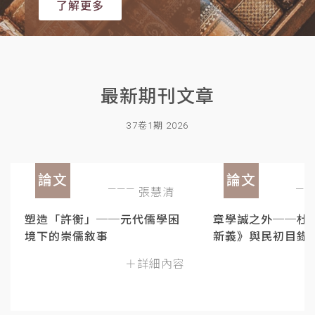
了解更多
最新期刊文章
37卷1期 2026
論文
論文
張慧清
塑造「許衡」──元代儒學困
章學誠之外──杜
境下的崇儒敘事
新義》與民初目錄
＋詳細內容