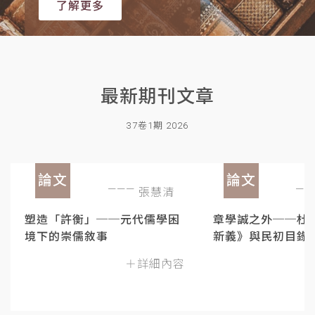
了解更多
最新期刊文章
37卷1期 2026
論文
論文
張慧清
塑造「許衡」──元代儒學困
章學誠之外──杜
境下的崇儒敘事
新義》與民初目錄
＋詳細內容