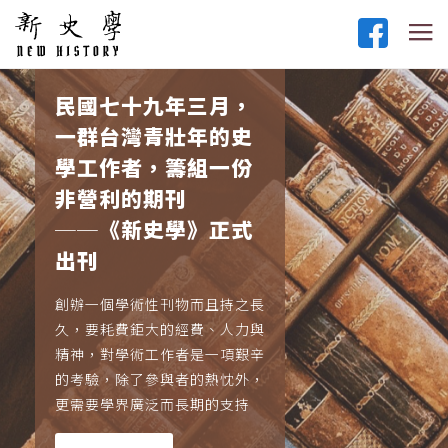
民國七十九年三月，
一群台灣青壯年的史
學工作者，籌組一份
非營利的期刊
──《新史學》正式
出刊
創辦一個學術性刊物而且持之長
久，要耗費鉅大的經費、人力與
精神，對學術工作者是一項艱辛
的考驗，除了參與者的熱忱外，
更需要學界廣泛而長期的支持