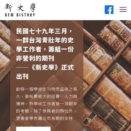
民國七十九年三月，
一群台灣青壯年的史
學工作者，籌組一份
非營利的期刊
──《新史學》正式
出刊
創辦一個學術性刊物而且持之長
久，要耗費鉅大的經費、人力與
精神，對學術工作者是一項艱辛
的考驗，除了參與者的熱忱外，
更需要學界廣泛而長期的支持