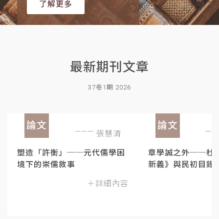
了解更多
最新期刊文章
37卷1期 2026
論文
論文
張慧清
塑造「許衡」──元代儒學困
章學誠之外──杜
境下的崇儒敘事
新義》與民初目錄
＋詳細內容