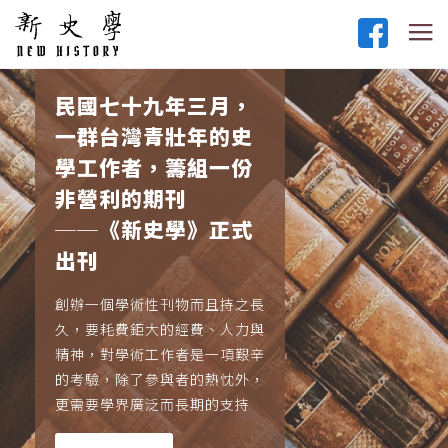
民國七十九年三月，
一群台灣青壯年的史
學工作者，籌組一份
非營利的期刊
──《新史學》正式
出刊
創辦一個學術性刊物而且持之長
久，要耗費鉅大的經費、人力與
精神，對學術工作者是一項艱辛
的考驗，除了參與者的熱忱外，
更需要學界廣泛而長期的支持