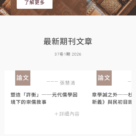
了解更多
最新期刊文章
37卷1期 2026
論文
論文
張慧清
塑造「許衡」──元代儒學困
章學誠之外──杜
境下的崇儒敘事
新義》與民初目錄
＋詳細內容