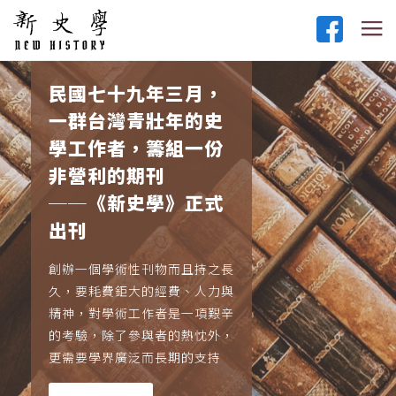
民國七十九年三月，
一群台灣青壯年的史
學工作者，籌組一份
非營利的期刊
──《新史學》正式
出刊
創辦一個學術性刊物而且持之長
久，要耗費鉅大的經費、人力與
精神，對學術工作者是一項艱辛
的考驗，除了參與者的熱忱外，
更需要學界廣泛而長期的支持