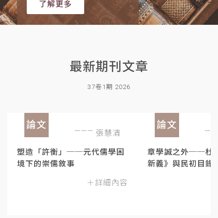
了解更多
最新期刊文章
37卷1期 2026
論文
論文
張慧清
塑造「許衡」──元代儒學困
章學誠之外──杜
境下的崇儒敘事
新義》與民初目錄
＋詳細內容