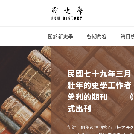
關於新史學
各期內容
篇目
民國七十九年三月
壯年的史學工作者
營利的期刊 ──
式出刊
創辦一個學術性刊物而且持之長