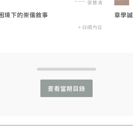
張慧清
困境下的崇儒敘事
章學誠
＋詳細內容
查看當期目錄