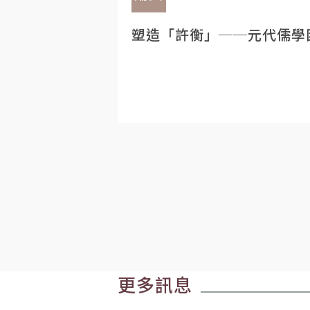
塑造「許衡」──元代儒學
更多訊息