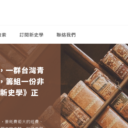
檢索
訂閱新史學
聯絡我們
，一群台灣青
，籌組一份非
《新史學》正
久，要耗費鉅大的經費、