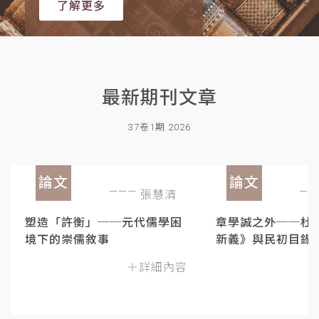
了解更多
最新期刊文章
37卷1期 2026
論文
論文
張慧清
塑造「許衡」──元代儒學困
章學誠之外──杜
境下的崇儒敘事
新義》與民初目錄
＋詳細內容