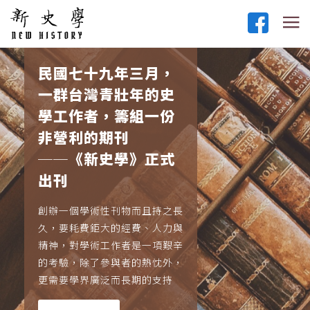
民國七十九年三月，
一群台灣青壯年的史
學工作者，籌組一份
非營利的期刊
──《新史學》正式
出刊
創辦一個學術性刊物而且持之長
久，要耗費鉅大的經費、人力與
精神，對學術工作者是一項艱辛
的考驗，除了參與者的熱忱外，
更需要學界廣泛而長期的支持