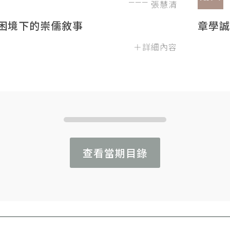
張慧清
困境下的崇儒敘事
章學誠
＋詳細內容
查看當期目錄