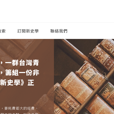
檢索
訂閱新史學
聯絡我們
，一群台灣青
，籌組一份非
《新史學》正
久，要耗費鉅大的經費、