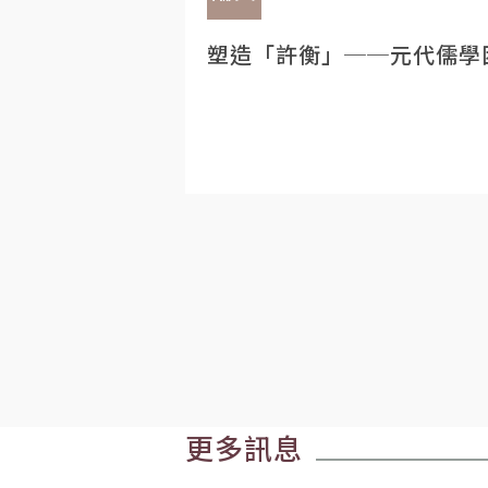
塑造「許衡」──元代儒學
更多訊息