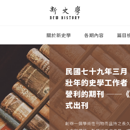
關於新史學
各期內容
篇目
民國七十九年三月
壯年的史學工作者
營利的期刊 ──
式出刊
創辦一個學術性刊物而且持之長