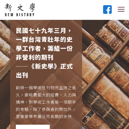
民國七十九年三月，
一群台灣青壯年的史
學工作者，籌組一份
非營利的期刊
──《新史學》正式
出刊
創辦一個學術性刊物而且持之長
久，要耗費鉅大的經費、人力與
精神，對學術工作者是一項艱辛
的考驗，除了參與者的熱忱外，
更需要學界廣泛而長期的支持