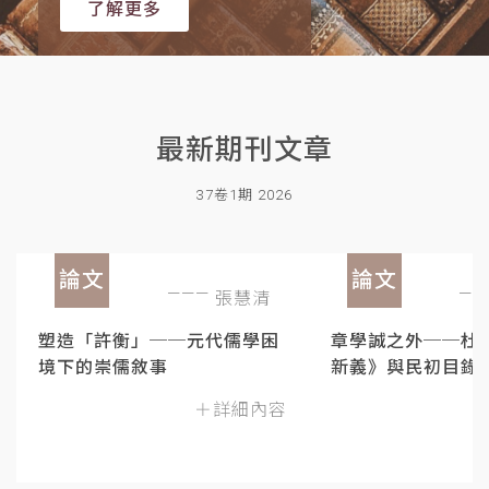
了解更多
最新期刊文章
37卷1期 2026
論文
論文
張慧清
塑造「許衡」──元代儒學困
章學誠之外──杜
境下的崇儒敘事
新義》與民初目錄
＋詳細內容