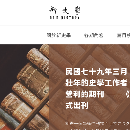
關於新史學
各期內容
篇目
民國七十九年三月
壯年的史學工作者
營利的期刊 ──
式出刊
創辦一個學術性刊物而且持之長