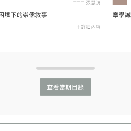
張慧清
困境下的崇儒敘事
章學誠
＋詳細內容
查看當期目錄