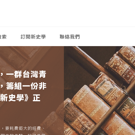
檢索
訂閱新史學
聯絡我們
，一群台灣青
，籌組一份非
《新史學》正
久，要耗費鉅大的經費、