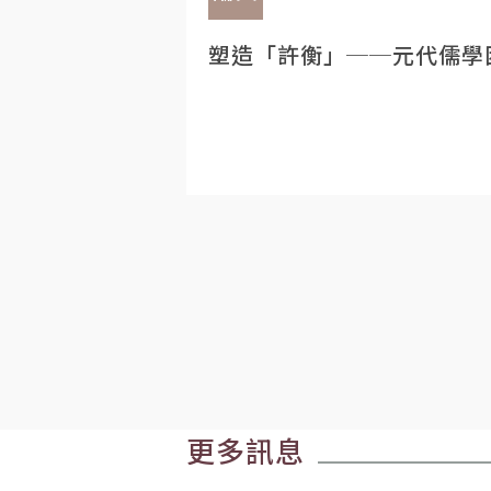
塑造「許衡」──元代儒學
更多訊息